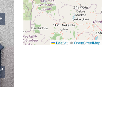
Leaflet
|
©
OpenStreetMap