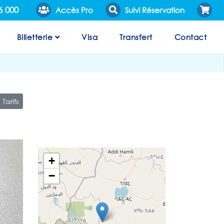
6 000
Accès Pro
Suivi Réservation
Billetterie
Visa
Transfert
Contact
Tarifs
+
−